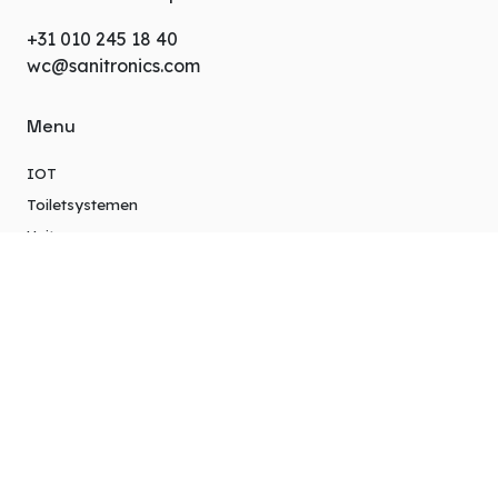
+31 010 245 18 40
wc@sanitronics.com
Menu
IOT
Toiletsystemen
Units
Extra info
Over ons
Projecten
Privacybeleid