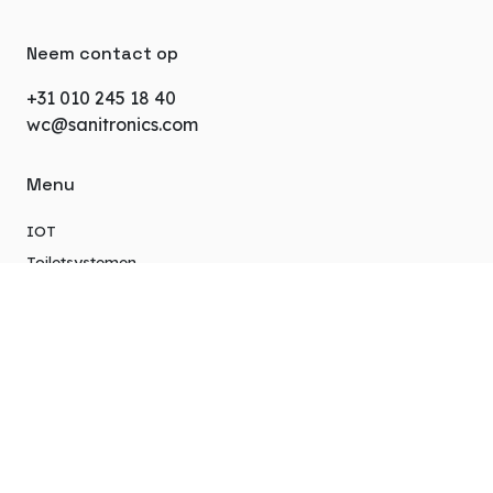
Neem contact op
+31 010 245 18 40
wc@sanitronics.com
Menu
IOT
Toiletsystemen
Units
Extra info
Over ons
Projecten
Privacybeleid