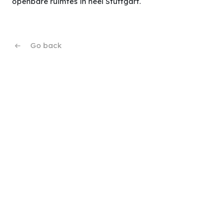
openbare ruimtes in heel Stuttgart.
Go back