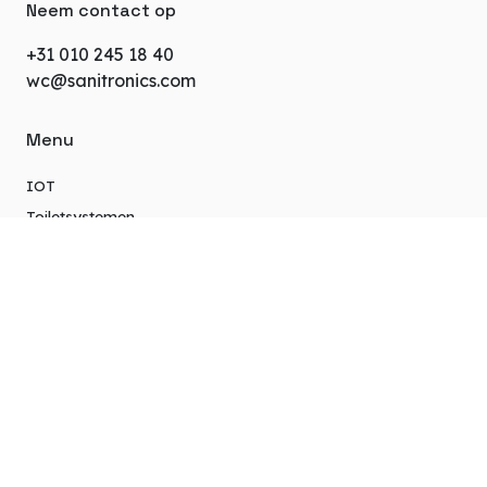
Neem contact op
+31 010 245 18 40
wc@sanitronics.com
Menu
IOT
Toiletsystemen
Units
Extra info
Over ons
Projecten
Privacybeleid