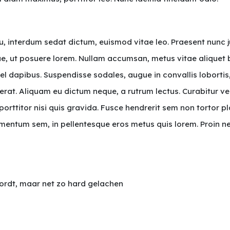
interdum sedat dictum, euismod vitae leo. Praesent nunc just
ugue, ut posuere lorem. Nullam accumsan, metus vitae aliquet 
l dapibus. Suspendisse sodales, augue in convallis lobortis,
cerat. Aliquam eu dictum neque, a rutrum lectus. Curabitur vel
ttitor nisi quis gravida. Fusce hendrerit sem non tortor pla
ementum sem, in pellentesque eros metus quis lorem. Proin n
ordt, maar net zo hard gelachen