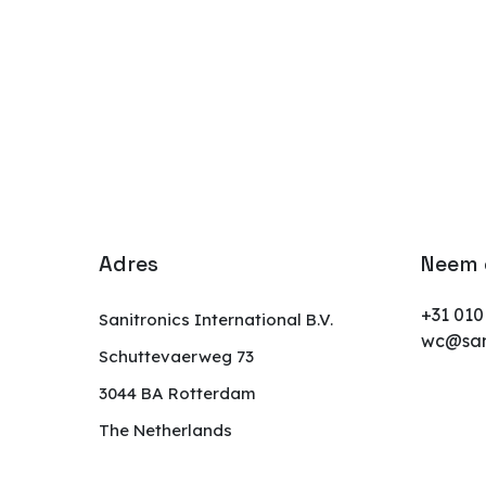
Adres
Neem 
+31 010
Sanitronics International B.V.
wc@san
Schuttevaerweg 73
3044 BA Rotterdam
The Netherlands