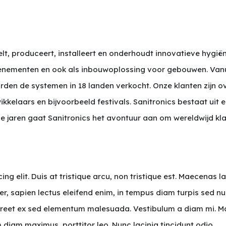
kelt, produceert, installeert en onderhoudt innovatieve hyg
evenementen en ook als inbouwoplossing voor gebouwen. Vanu
rden de systemen in 18 landen verkocht. Onze klanten zijn o
kelaars en bijvoorbeeld festivals. Sanitronics bestaat uit 
 jaren gaat Sanitronics het avontuur aan om wereldwijd kla
ng elit. Duis at tristique arcu, non tristique est. Maecenas 
 sapien lectus eleifend enim, in tempus diam turpis sed nun
e laoreet ex sed elementum malesuada. Vestibulum a diam mi. M
m diam maximus, porttitor leo. Nunc lacinia tincidunt odio.