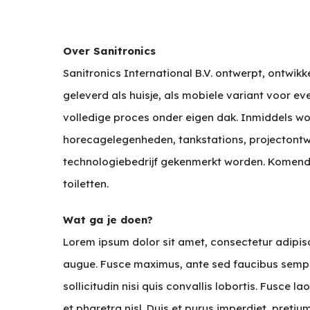
Over Sanitronics
Sanitronics International B.V. ontwerpt, ontwik
geleverd als huisje, als mobiele variant voor 
volledige proces onder eigen dak. Inmiddels wo
horecagelegenheden, tankstations, projectontwik
technologiebedrijf gekenmerkt worden. Komende
toiletten.
Wat ga je doen?
Lorem ipsum dolor sit amet, consectetur adipisci
augue. Fusce maximus, ante sed faucibus semper,
sollicitudin nisi quis convallis lobortis. Fusc
et pharetra nisl. Duis et purus imperdiet, pretiu