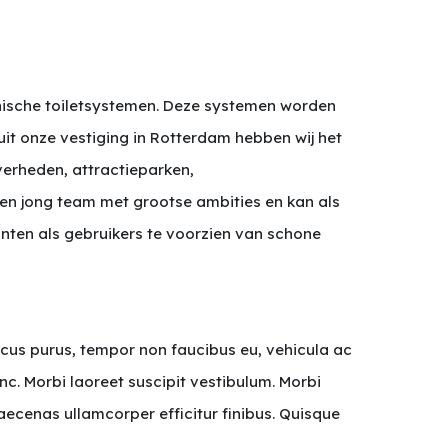
iënische toiletsystemen. Deze systemen worden
it onze vestiging in Rotterdam hebben wij het
verheden, attractieparken,
een jong team met grootse ambities en kan als
nten als gebruikers te voorzien van schone
lacus purus, tempor non faucibus eu, vehicula ac
c. Morbi laoreet suscipit vestibulum. Morbi
aecenas ullamcorper efficitur finibus. Quisque